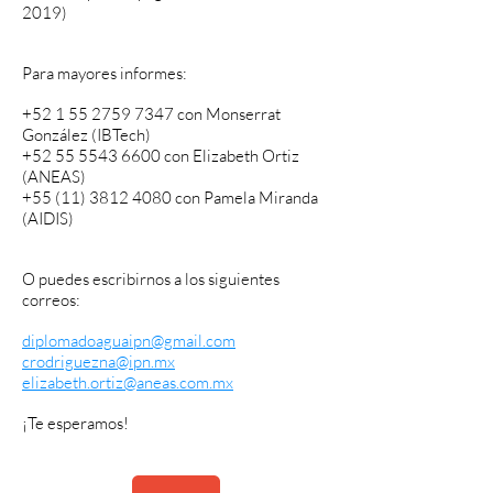
2019)
Para mayores informes:
+52 1 55 2759 7347
con Monserrat
González (IBTech)
+52 55 5543 6600
con Elizabeth Ortiz
(ANEAS)
+55 (11) 3812 4080
con Pamela Miranda
(AIDIS)
O puedes escribirnos a los siguientes
correos:
diplomadoaguaipn@gmail.com
crodriguezna@ipn.mx
elizabeth.ortiz@aneas.com.mx
¡Te esperamos!