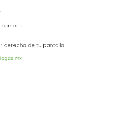
:
l número
ior derecha de tu pantalla
iogas.mx
udad de México