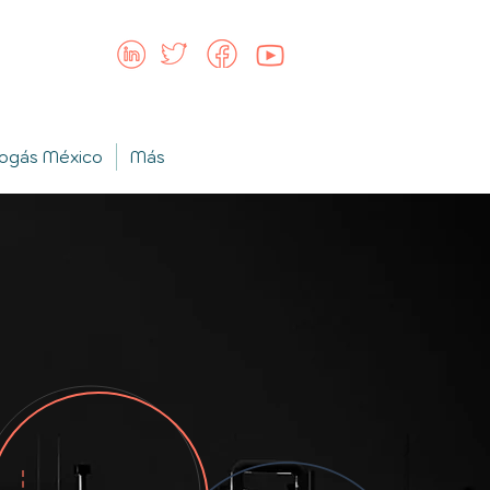
iogás México
Más