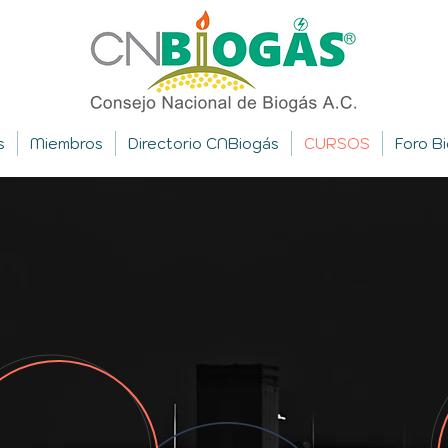
s
Miembros
Directorio CNBiogás
CURSOS
Foro B