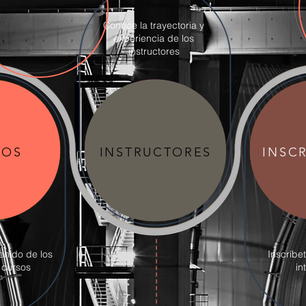
Conoce la trayectoria y
experiencia de los
instructores
SOS
INSTRUCTORES
INSC
enido de los
Inscríbe
 cursos
in