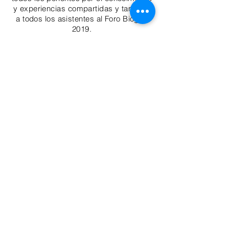
y experiencias compartidas y también
a todos los asistentes al Foro Biogás
2019.
¡Te esperamos para nuestro próximo
Foro Biogás 2020!
ENVIAR
Suscríbete a nuestro boletín
Ciudad de México