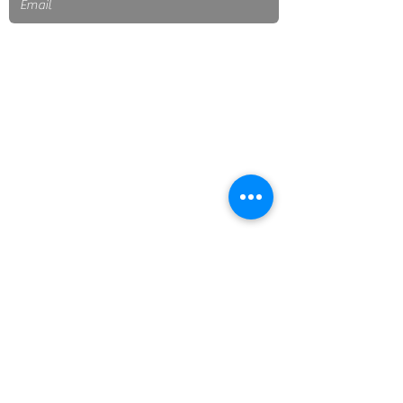
ENVIAR
Suscríbete a nuestro boletín
Ciudad de México
Escríbenos:
contacto@cnbiogas.mx
cnbiogas@gmail.com
Teléfono CNBiogás
722 278 4480
Ciudad de México, México
CNBiogás® Todos los Derechos Reservados 2019 •