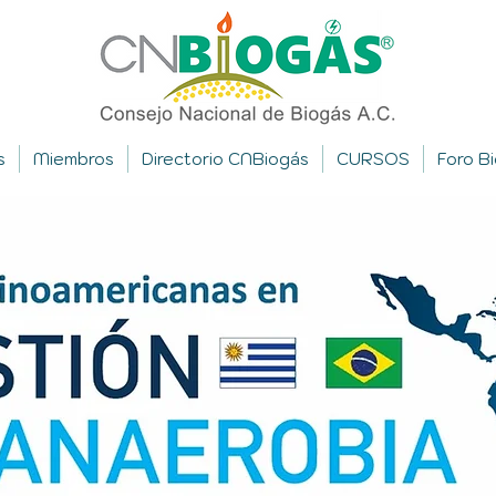
s
Miembros
Directorio CNBiogás
CURSOS
Foro B