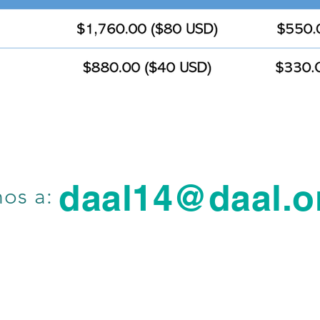
daal14@daal.o
nos a: