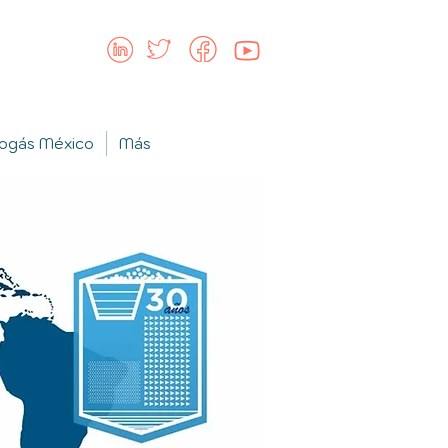
iogás México
Más