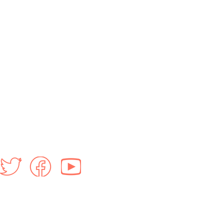
udad de México
Escríbenos:
acto@cnbiogas.mx
iogas@gmail.com
léfono CNBiogás
722 278 4480