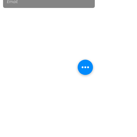
Send
Subscribe to our newsletter
Mexico city
Escríbenos:
contacto@cnbiogas.mx
cnbiogas@gmail.com
Teléfono CNBiogás
722 278 4480
Ciudad de México, México
CNBiogás® Todos los Derechos Reservados 2019 •